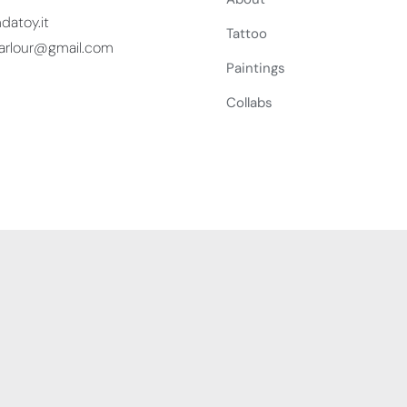
atoy.it
Tattoo
arlour@gmail.com
Paintings
Collabs