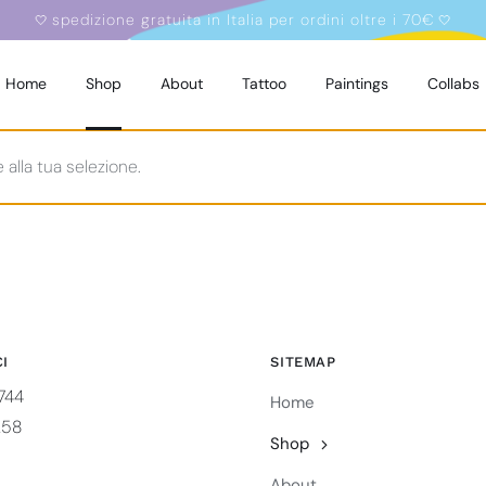
spedizione gratuita in Italia per ordini oltre i 70€
🤍
🤍
Home
Shop
About
Tattoo
Paintings
Collabs
alla tua selezione.
I
SITEMAP
744
Home
258
Shop
About