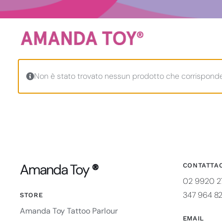
Salta
al
contenuto
Non è stato trovato nessun prodotto che corrisponde 
Amanda Toy
®
CONTATTAC
02 9920 2
347 964 8
STORE
Amanda Toy Tattoo Parlour
EMAIL