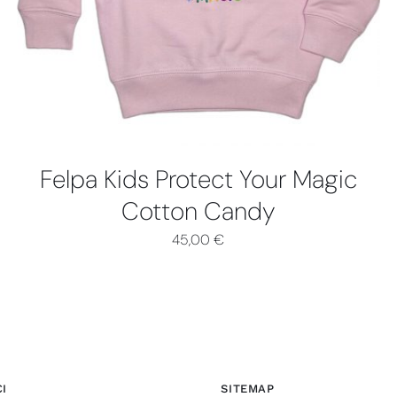
PIÙ
VARIANTI.
LE
OPZIONI
POSSONO
ESSERE
SCELTE
NELLA
PAGINA
Felpa Kids Protect Your Magic
DEL
PRODOTTO
Cotton Candy
45,00
€
I
SITEMAP