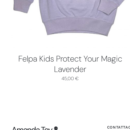
PIÙ
VARIANTI.
LE
OPZIONI
POSSONO
ESSERE
SCELTE
NELLA
PAGINA
Felpa Kids Protect Your Magic
DEL
PRODOTTO
Lavender
45,00
€
Amanda Toy
®
CONTATTAC