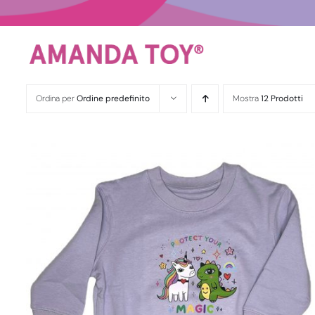
Salta
al
contenuto
Ordina per
Ordine predefinito
Mostra
12 Prodotti
QUESTO
DETTAGLI
SCEGLI
PRODOTTO
HA