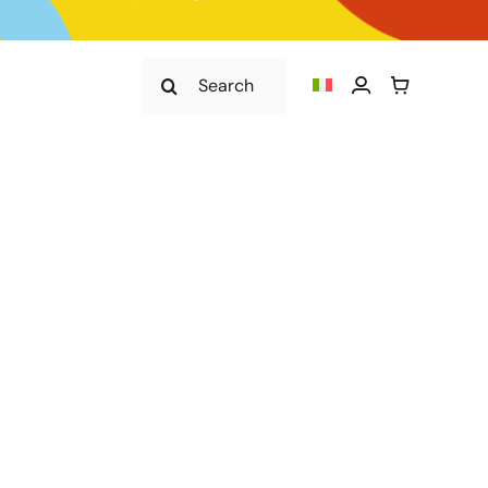
Cerca
per: