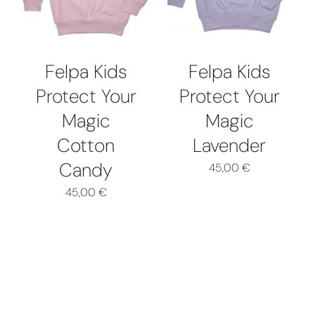
Collabs
PIÙ
PIÙ
VARIANTI.
VARIANTI.
LE
LE
OPZIONI
OPZIONI
Felpa Kids
Felpa Kids
POSSONO
POSSONO
ESSERE
ESSERE
Protect Your
Protect Your
SCELTE
SCELTE
Magic
Magic
NELLA
NELLA
PAGINA
PAGINA
Cotton
Lavender
DEL
DEL
PRODOTTO
PRODOTTO
Candy
45,00
€
45,00
€