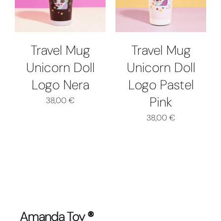
Collabs
Travel Mug
Travel Mug
Unicorn Doll
Unicorn Doll
Logo Nera
Logo Pastel
Pink
38,00
€
38,00
€
Amanda Toy
®