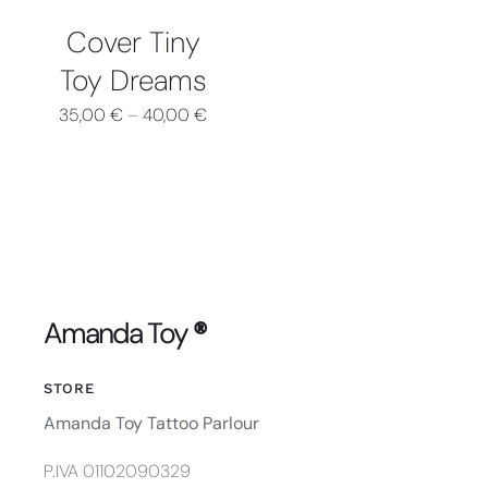
OPZIONI
Cover Tiny
POSSONO
ESSERE
Toy Dreams
SCELTE
NELLA
35,00
€
–
40,00
€
PAGINA
DEL
PRODOTTO
Amanda Toy
®
STORE
Amanda Toy Tattoo Parlour
P.IVA 01102090329