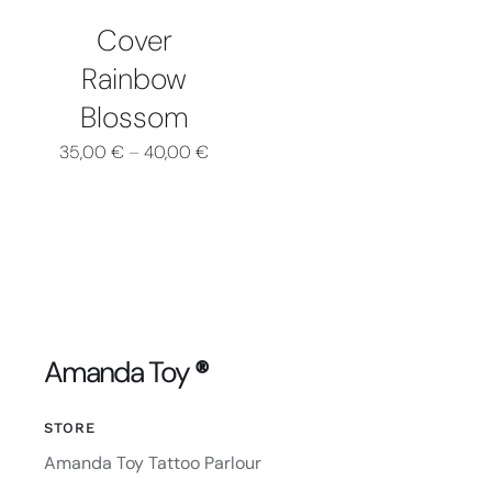
OPZIONI
Cover
POSSONO
ESSERE
Rainbow
SCELTE
Blossom
NELLA
PAGINA
35,00
€
–
40,00
€
DEL
PRODOTTO
Amanda Toy
®
STORE
Amanda Toy Tattoo Parlour