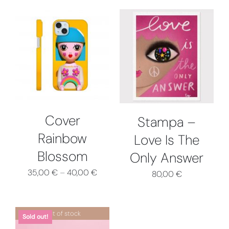
QUESTO
SCEGLI
DETTAGLI
PRODOTTO
DETTAGLI
HA
PIÙ
VARIANTI.
LE
OPZIONI
Cover
Stampa –
POSSONO
ESSERE
Rainbow
Love Is The
SCELTE
Blossom
Only Answer
NELLA
PAGINA
35,00
€
–
40,00
€
80,00
€
DEL
PRODOTTO
Out of stock
Sold out!