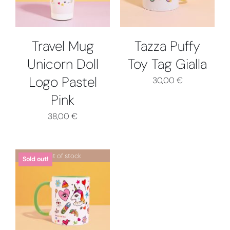
Travel Mug
Tazza Puffy
Unicorn Doll
Toy Tag Gialla
Logo Pastel
30,00
€
Pink
38,00
€
Out of stock
Sold out!
DETTAGLI