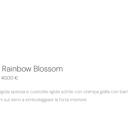
 Rainbow Blossom
–
40,00
€
igida spessa e custodia rigida sottile con stampa gialla con ba
ini sul seno a simboleggiare la forza interiore.