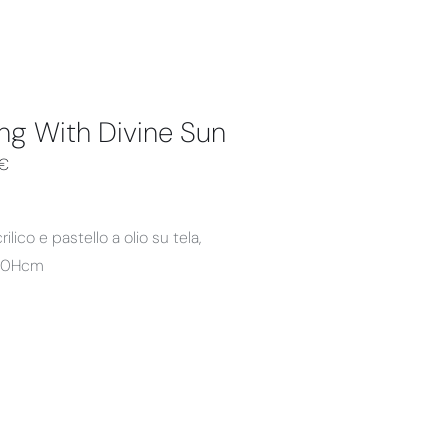
ng With Divine Sun
€
ilico e pastello a olio su tela,
20Hcm