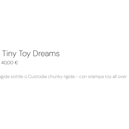
 Tiny Toy Dreams
–
40,00
€
igida sottile o Custodia chunky rigida - con stampa toy all over