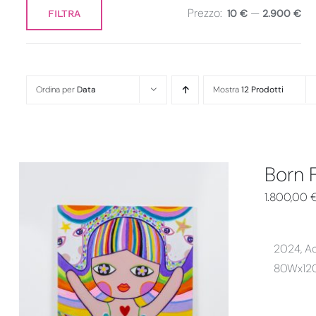
Prezzo:
—
10 €
2.900 €
FILTRA
Prezzo
Prezzo
Min
Max
Ordina per
Data
Mostra
12 Prodotti
Born 
1.800,00
2024, Acr
80Wx12
AGGIUNGI AL CARRELLO
/