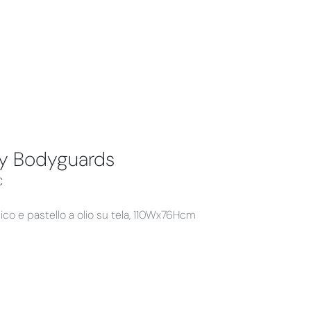
y Bodyguards
€
lico e pastello a olio su tela, 110Wx76Hcm