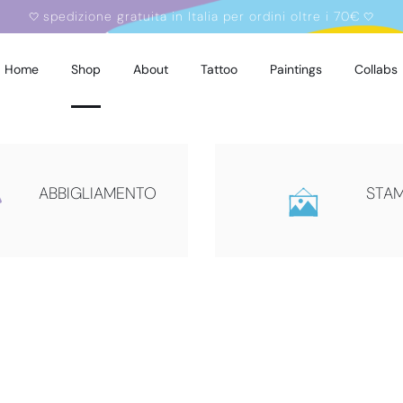
spedizione gratuita in Italia per ordini oltre i 70€
🤍
🤍
Home
Shop
About
Tattoo
Paintings
Collabs
ABBIGLIAMENTO
STA