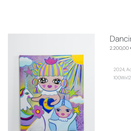
POSSONO
ESSERE
SCELTE
NELLA
PAGINA
DEL
Danci
PRODOTTO
2.200,00
2024, Acr
100Wx1
AGGIUNGI AL CARRELLO
/
DETTAGLI