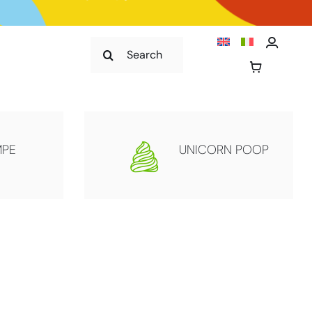
Cerca
per:
MPE
UNICORN POOP