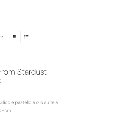
From Stardust
€
ilico e pastello a olio su tela,
0Hcm