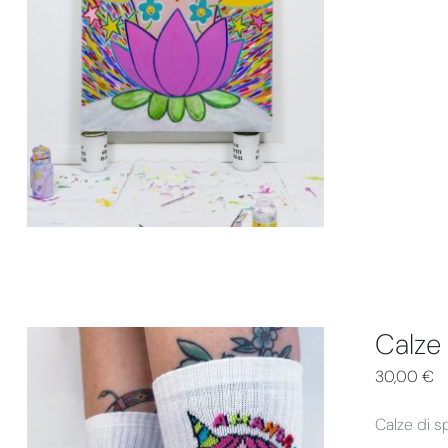
DETTAGLI
Calze
30,00
€
Calze di s