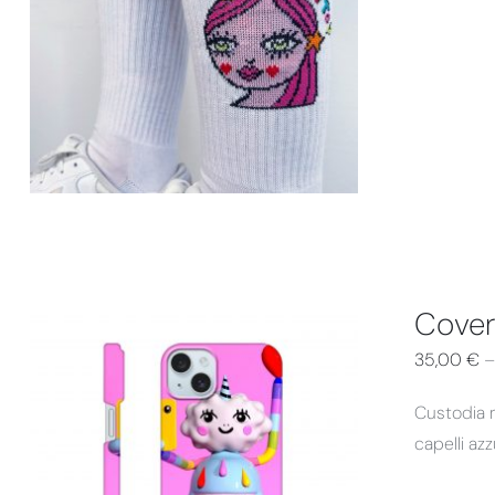
AGGIUNGI AL CARRELLO
/
DETTAGLI
Cover
35,00
€
Custodia r
capelli az
QUESTO
SCEGLI
/
DETTAGLI
PRODOTTO